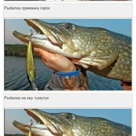
Рыбалка приманка горох
Рыбалка на ику тумутук