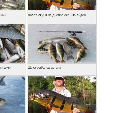
рыбы
Ловля окуня на днепре осенью видео
ли щуки
Щука рыбалка астана