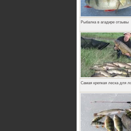
Рыбалка в агадире отзывы
Самая крепкая леска для л