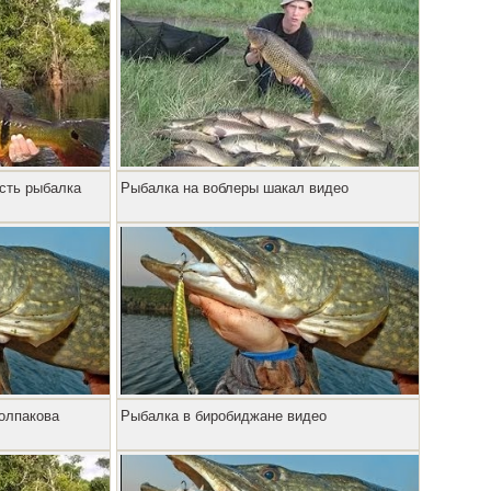
сть рыбалка
Рыбалка на воблеры шакал видео
олпакова
Рыбалка в биробиджане видео