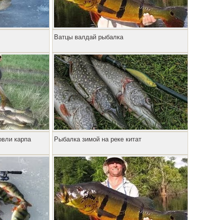
Ватцы валдай рыбалка
овли карпа
Рыбалка зимой на реке китат