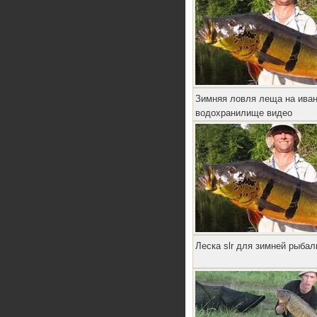
Зимняя ловля леща на ива
водохранилище видео
Леска slr для зимней рыбал