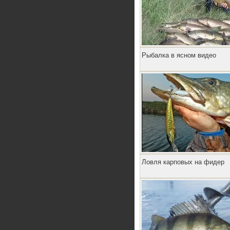
Рыбалка в ясном видео
Ловля карповых на фидер