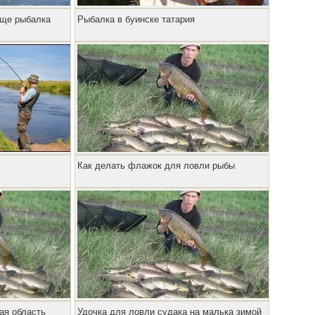
ище рыбалка
Рыбалка в буинске татария
Как делать флажок для ловли рыбы
ая область
Удочка для ловли судака на малька зимой