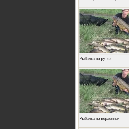
Рыбалка на рутке
Рыбалка на верхояньи