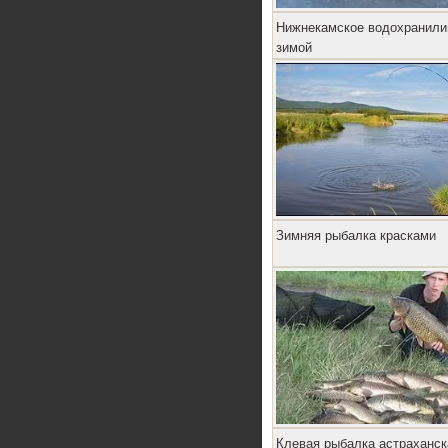
Нижнекамское водохранил
зимой
Зимняя рыбалка красками
Клевая рыбалка астраханск