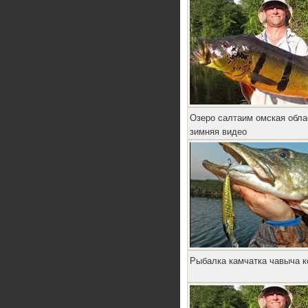
Озеро салтаим омская обла
зимняя видео
Рыбалка камчатка чавыча к