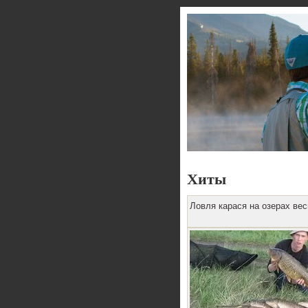
Хиты
Ловля карася на озерах ве