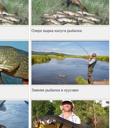
Озеро вырка калуга рыбалка
Зимняя рыбалка в куусамо