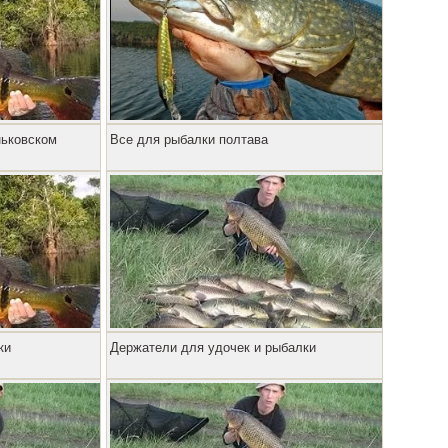
ньковском
Все для рыбалки полтава
ки
Держатели для удочек и рыбалки