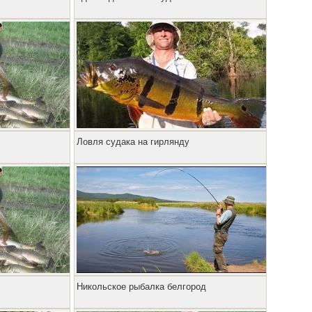
Ловля судака на гирлянду
Никольское рыбалка белгород