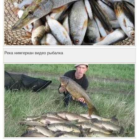
Река нимгеркан видео рыбалка