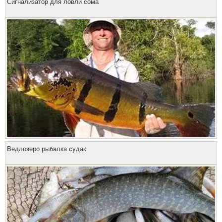
Сигнализатор для ловли сома
Ведлозеро рыбалка судак