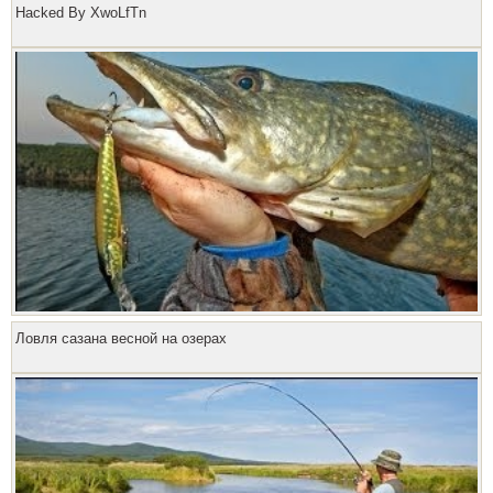
Hacked By XwoLfTn
Ловля сазана весной на озерах